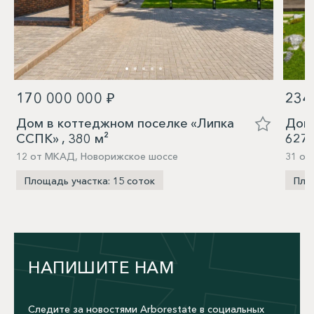
170 000 000 ₽
234
Дом в коттеджном поселке «Липка
Дом 
ССПК» , 380 м²
627,
12 от МКАД, Новорижское шоссе
31 от
Площадь участка: 15 соток
Пло
НАПИШИТЕ НАМ
Следите за новостями Arborestate в социальных