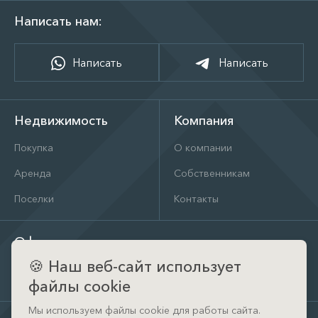
Написать нам:
Написать
Написать
Недвижимость
Компания
Покупка
О компании
Аренда
Собственникам
Поселки
Контакты
Офис
🍪
Наш веб-сайт использует
д. Тимошкино, ул. Архитектора Райта, д. 1 (КП Кристал
Истра)
файлы cookie
Мы используем файлы cookie для работы сайта.