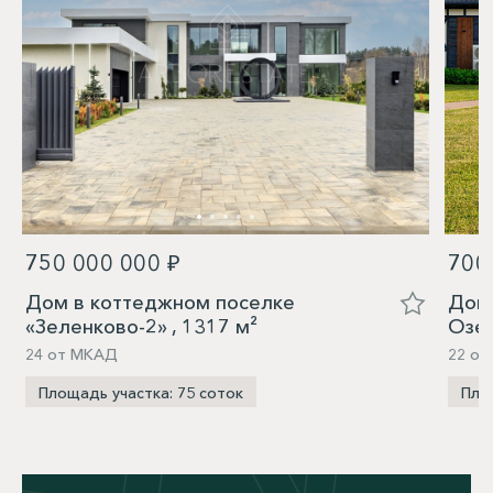
750 000 000 ₽
700
Дом в коттеджном поселке
Дом 
«Зеленково-2» , 1317 м²
Озер
24 от МКАД
22 от
Площадь участка: 75 соток
Пло