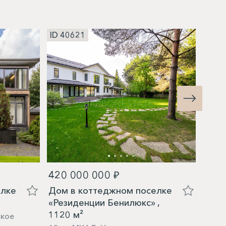
ID 40621
ID 4
420 000 000 ₽
83 0
елке
Дом в коттеджном поселке
Дом 
«Резиденции Бенилюкс» ,
«Зна
1120 м²
ское
14 о