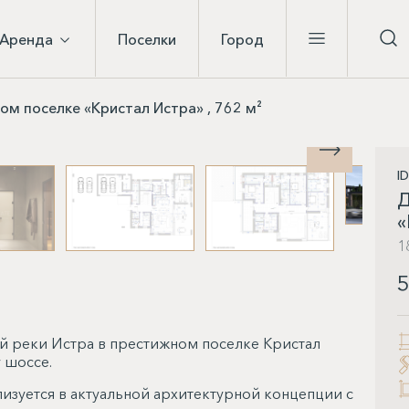
Аренда
Поселки
Город
м поселке «Кристал Истра» , 762 м²
I
Д
«
1
5
 реки Истра в престижном поселке Кристал
 шоссе.
лизуется в актуальной архитектурной концепции с