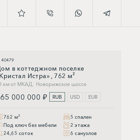
D 40479
ом в коттеджном поселке
Кристал Истра» , 762 м²
8 км от МКАД,
Новорижское шоссе
65 000 000 ₽
RUB
USD
EUR
762 м²
5 спален
Под ключ без мебели
2 этажа
24,65 соток
6 санузлов