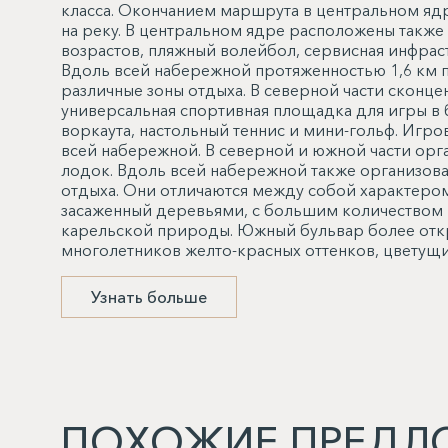
класса. Окончанием маршрута в центральном яд
на реку. В центральном ядре расположены такж
возрастов, пляжный волейбол, сервисная инфрас
Вдоль всей набережной протяженностью 1,6 км п
различные зоны отдыха. В северной части сконц
универсальная спортивная площадка для игры в б
воркаута, настольный теннис и мини-гольф. Иг
всей набережной. В северной и южной части ор
лодок. Вдоль всей набережной также организова
отдыха. Они отличаются между собой характером
засаженный деревьями, с большим количеством 
карельской природы. Южный бульвар более отк
многолетников желто-красных оттенков, цветущи
Узнать больше
ПОХОЖИЕ ПРЕДЛ