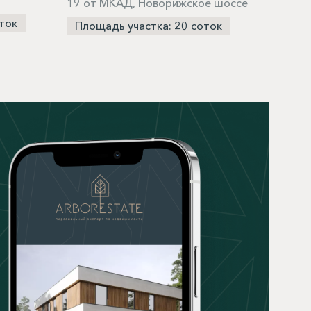
19 от МКАД, Новорижское шоссе
Пло
ток
Площадь участка: 20 соток