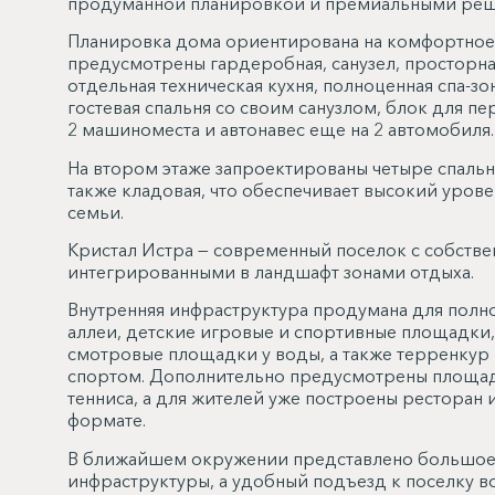
продуманной планировкой и премиальными реш
Планировка дома ориентирована на комфортное
предусмотрены гардеробная, санузел, просторная
отдельная техническая кухня, полноценная спа-зо
гостевая спальня со своим санузлом, блок для пе
2 машиноместа и автонавес еще на 2 автомобиля.
На втором этаже запроектированы четыре спальни
также кладовая, что обеспечивает высокий урове
семьи.
Кристал Истра — современный поселок с собств
интегрированными в ландшафт зонами отдыха.
Внутренняя инфраструктура продумана для полн
аллеи, детские игровые и спортивные площадки,
смотровые площадки у воды, а также терренкур в
спортом. Дополнительно предусмотрены площадк
тенниса, а для жителей уже построены ресторан 
формате.
В ближайшем окружении представлено большое
инфраструктуры, а удобный подъезд к поселку в