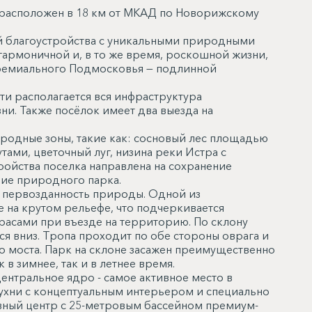
ra расположен в 18 км от МКАД по Новорижскому
 благоустройства с уникальными природными
гармоничной и, в то же время, роскошной жизни,
 премиального Подмосковья — подлинной
ти располагается вся инфраструктура
и. Также посёлок имеет два выезда на
родные зоны, такие как: сосновый лес площадью
ами, цветочный луг, низина реки Истра с
ойства поселка направлена на сохранение
ие природного парка.
и первозданность природы. Одной из
е на крутом рельефе, что подчеркивается
асами при въезде на территорию. По склону
я вниз. Тропа проходит по обе стороны оврага и
 моста. Парк на склоне засажен преимущественно
в зимнее, так и в летнее время.
нтральное ядро - самое активное место в
ухни с концептуальным интерьером и специально
вный центр с 25-метровым бассейном премиум-