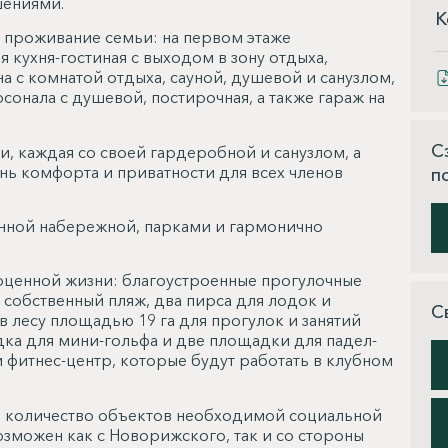
ениями.
К
 проживание семьи: на первом этаже
 кухня-гостиная с выходом в зону отдыха,
на с комнатой отдыха, сауной, душевой и санузлом,
рсонала с душевой, постирочная, а также гараж на
С
, каждая со своей гардеробной и санузлом, а
нь комфорта и приватности для всех членов
п
енной набережной, парками и гармонично
оценной жизни: благоустроенные прогулочные
 собственный пляж, два пирса для лодок и
С
 лесу площадью 19 га для прогулок и занятий
а для мини-гольфа и две площадки для падел-
и фитнес-центр, которые будут работать в клубном
 количество объектов необходимой социальной
озможен как с Новорижского, так и со стороны