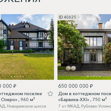
ID 40625
0 000 ₽
650 000 000 ₽
оттеджном поселке
Дом в коттеджном пос
 Озеро» , 960 м²
«Барвиха-XXI» , 750 м²
АД, Новорижское шоссе
7 от МКАД, Рублево-Успен