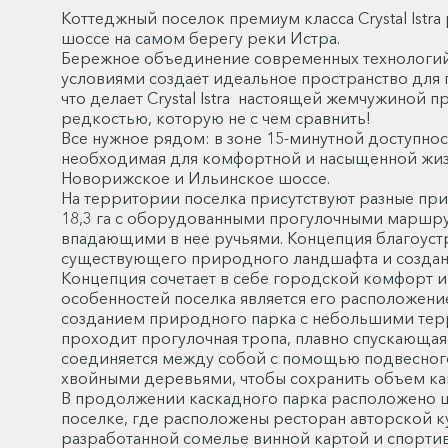
Коттеджный поселок премиум класса Crystal Ist
шоссе на самом берегу реки Истра.
Бережное объединение современных технологий
условиями создает идеальное пространство для 
что делает Crystal Istra настоящей жемчужиной
редкостью, которую не с чем сравнить!
Все нужное рядом: в зоне 15-минутной доступнос
необходимая для комфортной и насыщенной жизн
Новорижское и Ильинское шоссе.
На территории поселка присутствуют разные при
18,3 га с оборудованными прогулочными маршрут
впадающими в нее ручьями. Концепция благоустр
существующего природного ландшафта и создан
Концепция сочетает в себе городской комфорт 
особенностей поселка является его расположени
созданием природного парка с небольшими терр
проходит прогулочная тропа, плавно спускающаяс
соединяется между собой с помощью подвесного
хвойными деревьями, чтобы сохранить объем как 
В продолжении каскадного парка расположено це
поселке, где расположены ресторан авторской к
разработанной сомелье винной картой и спорти