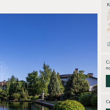
К
С
п
С