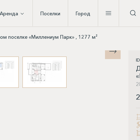
Аренда
Поселки
Город
ом поселке «Миллениум Парк» , 1277 м²
I
Д
«
2
2