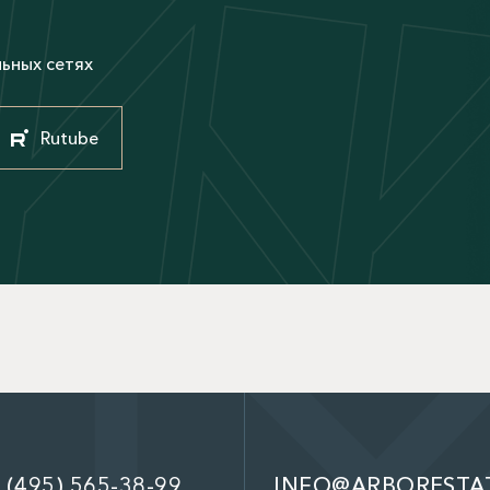
М
льных сетях
Rutube
 (495) 565-38-99
INFO@ARBORESTA