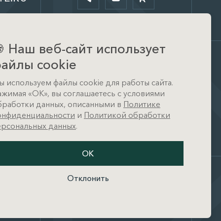

Наш веб-сайт использует
айлы cookie
Офис
ы используем файлы cookie для работы сайта.
д. Тимошкино, ул.
ажимая «ОК», вы соглашаетесь с условиями
Архитектора Райта, д. 1 (КП
Кристал Истра)
бработки данных, описанными в
Политике
онфиденциальности
и
Политикой обработки
ерсональных данных
.
ОК
Отклонить
и
Разработано в
амных