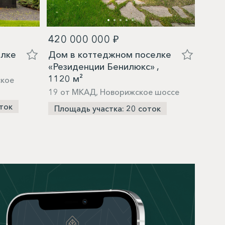
420 000 000 ₽
83 0
елке
Дом в коттеджном поселке
Дом 
«Резиденции Бенилюкс» ,
«Зна
1120 м²
ское
14 о
19 от МКАД, Новорижское шоссе
Пло
ток
Площадь участка: 20 соток