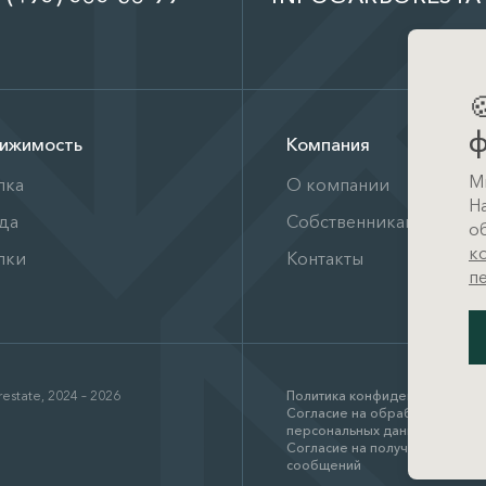

ф
ижимость
Компания
М
пка
О компании
Н
да
Собственникам
о
к
лки
Контакты
п
estate, 2024 – 2026
Политика конфиденциальност
Согласие на обработку
персональных данных
Согласие на получение рекл
сообщений