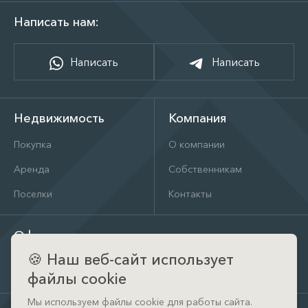
Написать нам:
Написать
Написать
Недвижимость
Компания
Покупка
О компании
Аренда
Собственникам
Поселки
Контакты
Офис
🍪
Наш веб-сайт использует
д. Тимошкино, ул. Архитектора Райта, д. 1 (КП Кристал
Истра)
файлы cookie
Мы используем файлы cookie для работы сайта.