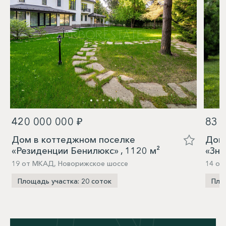
420 000 000 ₽
83 
Дом в коттеджном поселке
Дом 
«Резиденции Бенилюкс» , 1120 м²
«Зна
19 от МКАД, Новорижское шоссе
14 о
Площадь участка: 20 соток
Пло