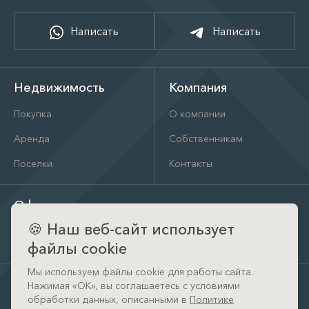
Написать
Написать
Недвижимость
Компания
Покупка
О компании
Аренда
Собственникам
Поселки
Контакты
Офис
🍪
Наш веб-сайт использует
д. Тимошкино, ул. Архитектора Райта, д. 1 (КП Кристал
Истра)
файлы cookie
Мы используем файлы cookie для работы сайта.
Нажимая «ОК», вы соглашаетесь с условиями
обработки данных, описанными в
Политике