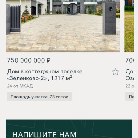
750 000 000 ₽
700
Дом в коттеджном поселке
Дом 
«Зеленково-2» , 1317 м²
Озер
24 от МКАД
22 от
Площадь участка: 75 соток
Пло
НАПИШИТЕ НАМ