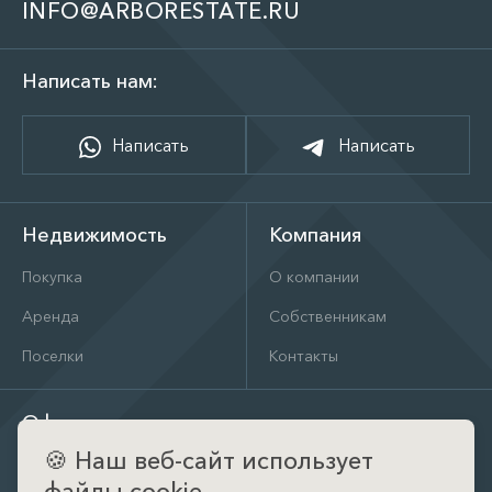
INFO@ARBORESTATE.RU
Написать нам:
Написать
Написать
Недвижимость
Компания
Покупка
О компании
Аренда
Собственникам
Поселки
Контакты
Офис
🍪
Наш веб-сайт использует
д. Тимошкино, ул. Архитектора Райта, д. 1 (КП Кристал
Истра)
файлы cookie