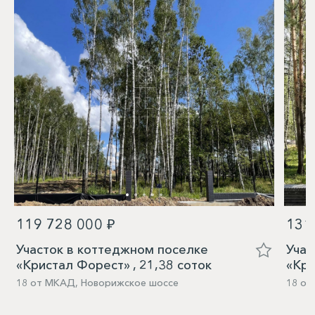
119 728 000 ₽
131
Участок в коттеджном поселке
Учас
«Кристал Форест» , 21,38 соток
«Кри
18 от МКАД, Новорижское шоссе
18 от