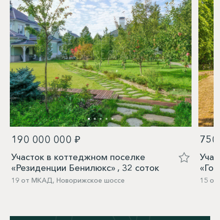
190 000 000 ₽
750
Участок в коттеджном поселке
Учас
«Резиденции Бенилюкс» , 32 соток
«Гор
19 от МКАД, Новорижское шоссе
15 от