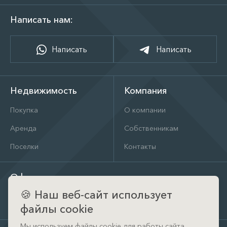
Написать нам:
Написать
Написать
Недвижимость
Компания
Покупка
О компании
Аренда
Собственникам
Поселки
Контакты
Офис
🍪
Наш веб-сайт использует
д. Тимошкино, ул. Архитектора Райта, д. 1 (КП Кристал
Истра)
файлы cookie
Мы используем файлы cookie для работы сайта.