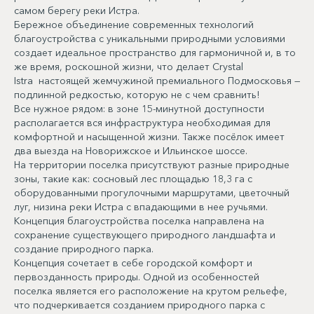
самом берегу реки Истра.
Бережное объединение современных технологий
благоустройства с уникальными природными условиями
создает идеальное пространство для гармоничной и, в то
же время, роскошной жизни, что делает Crystal
Istra настоящей жемчужиной премиального Подмосковья —
подлинной редкостью, которую не с чем сравнить!
Все нужное рядом: в зоне 15-минутной доступности
располагается вся инфраструктура необходимая для
комфортной и насыщенной жизни. Также посёлок имеет
два выезда на Новорижское и Ильинское шоссе.
На территории поселка присутствуют разные природные
зоны, такие как: сосновый лес площадью 18,3 га с
оборудованными прогулочными маршрутами, цветочный
луг, низина реки Истра с впадающими в нее ручьями.
Концепция благоустройства поселка направлена на
сохранение существующего природного ландшафта и
создание природного парка.
Концепция сочетает в себе городской комфорт и
первозданность природы. Одной из особенностей
поселка является его расположение на крутом рельефе,
что подчеркивается созданием природного парка с