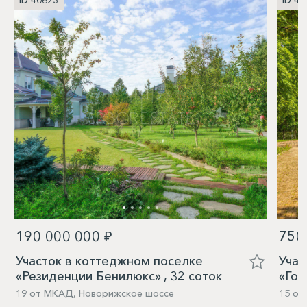
ID 40623
ID 40
190 000 000 ₽
750
Участок в коттеджном поселке
Учас
«Резиденции Бенилюкс» , 32 соток
«Гор
19 от МКАД, Новорижское шоссе
15 от