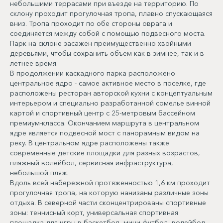
небольшими террасами при въезде на территорию. По
склону проходит прогулочная тропа, плавно спускающаяся
вниз. Тропа проходит по обе стороны оврага и
соединяется между собой с помощью подвесного моста.
Парк на склоне засажен преимущественно хвойными
деревьями, чтобы сохранить объем как в зимнее, так и в
летнее время.
В продолжении каскадного парка расположено
центральное ядро - самое активное место в поселке, где
расположены ресторан авторской кухни с концептуальным
интерьером и специально разработанной сомелье винной
картой и спортивный центр с 25-метровым бассейном
премиум-класса. Окончанием маршрута в центральном
ядре является подвесной мост с панорамным видом на
реку. В центральном ядре расположены также
современные детские площадки для разных возрастов,
пляжный волейбол, сервисная инфраструктура,
небольшой пляж.
Вдоль всей набережной протяженностью 1,6 км проходит
прогулочная тропа, на которую нанизаны различные зоны
отдыха. В северной части сконцентрированы спортивные
зоны: теннисный корт, универсальная спортивная
площадка для игры в баскетбол, мини-футбол, волейбол,