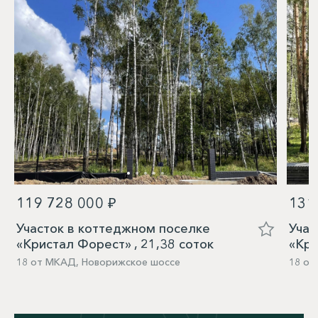
119 728 000 ₽
131
Участок в коттеджном поселке
Учас
«Кристал Форест» , 21,38 соток
«Кри
18 от МКАД, Новорижское шоссе
18 от