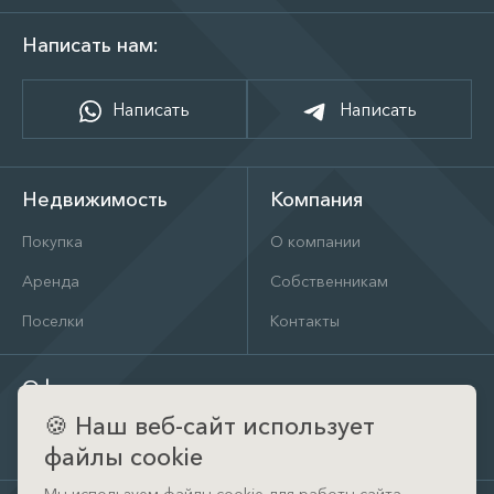
Написать нам:
Написать
Написать
Недвижимость
Компания
Покупка
О компании
Аренда
Собственникам
Поселки
Контакты
Офис
🍪
Наш веб-сайт использует
д. Тимошкино, ул. Архитектора Райта, д. 1 (КП Кристал
Истра)
файлы cookie