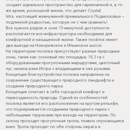
создает идеальное пространство для гармоничной и, в то
же время, роскошной жизни, что делает Crystal
Istra настоящей жемчужиной премиального Подмосковья —
подлинной редкостью, которую не с чем сравнить!
Все нужное рядом: в зоне 15-минутной доступности
располагается вся инфраструктура необходимая для
комфортной и насыщенной жизни. Также посёлок имеет
два выезда на Новорижское и Ильинское шоссе.
На территории поселка присутствуют разные природные
зоны, такие как: сосновый лес площадью 18,3 га с
оборудованными прогулочными маршрутами, цветочный
луг, низина реки Истра с впадающими в нее ручьями.
Концепция благоустройства поселка направлена на
сохранение существующего природного ландшафта и
создание природного парка.
Концепция сочетает в себе городской комфорт и
первозданность природы. Одной из особенностей
поселка является его расположение на крутом рельефе,
что подчеркивается созданием природного парка с
небольшими террасами при въезде на территорию. По
склону проходит прогулочная тропа, плавно спускающаяся
вниз. Тропа проходит по обе стороны оврага и