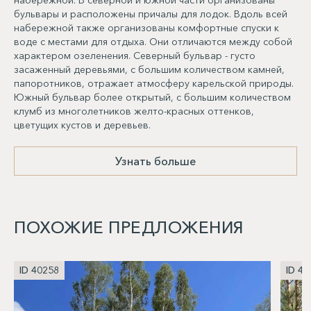
набережной. В северной и южной части организованы
бульвары и расположены причалы для лодок. Вдоль всей
набережной также организованы комфортные спуски к
воде с местами для отдыха. Они отличаются между собой
характером озеленения. Северный бульвар - густо
засаженный деревьями, с большим количеством камней,
папоротников, отражает атмосферу карельской природы.
Южный бульвар более открытый, с большим количеством
клумб из многолетников желто-красных оттенков,
цветущих кустов и деревьев.
Узнать больше
ПОХОЖИЕ ПРЕДЛОЖЕНИЯ
ID 40258
ID 40