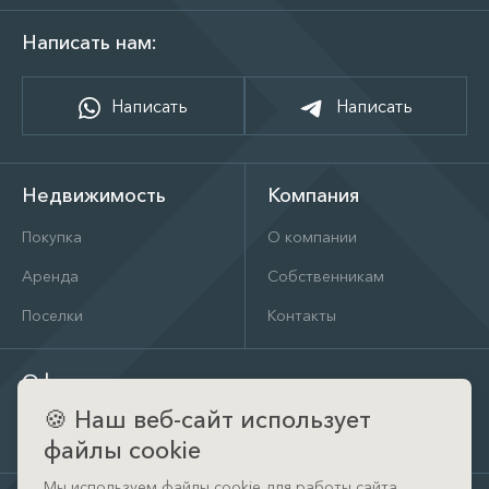
Написать нам:
Написать
Написать
Недвижимость
Компания
Покупка
О компании
Аренда
Собственникам
Поселки
Контакты
Офис
🍪
Наш веб-сайт использует
д. Тимошкино, ул. Архитектора Райта, д. 1 (КП Кристал
Истра)
файлы cookie
Мы используем файлы cookie для работы сайта.