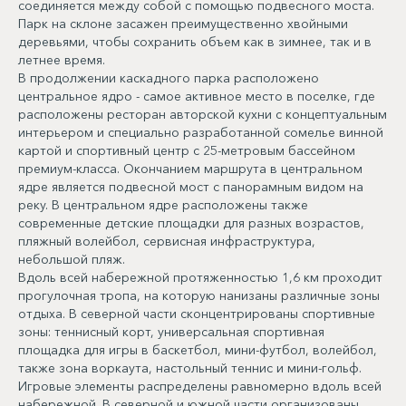
соединяется между собой с помощью подвесного моста.
Парк на склоне засажен преимущественно хвойными
деревьями, чтобы сохранить объем как в зимнее, так и в
летнее время.
В продолжении каскадного парка расположено
центральное ядро - самое активное место в поселке, где
расположены ресторан авторской кухни с концептуальным
интерьером и специально разработанной сомелье винной
картой и спортивный центр с 25-метровым бассейном
премиум-класса. Окончанием маршрута в центральном
ядре является подвесной мост с панорамным видом на
реку. В центральном ядре расположены также
современные детские площадки для разных возрастов,
пляжный волейбол, сервисная инфраструктура,
небольшой пляж.
Вдоль всей набережной протяженностью 1,6 км проходит
прогулочная тропа, на которую нанизаны различные зоны
отдыха. В северной части сконцентрированы спортивные
зоны: теннисный корт, универсальная спортивная
площадка для игры в баскетбол, мини-футбол, волейбол,
также зона воркаута, настольный теннис и мини-гольф.
Игровые элементы распределены равномерно вдоль всей
набережной. В северной и южной части организованы