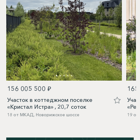
156 005 500 ₽
165
Участок в коттеджном поселке
Учас
«Кристал Истра» , 20,7 соток
«Рез
18 от МКАД, Новорижское шоссе
19 от