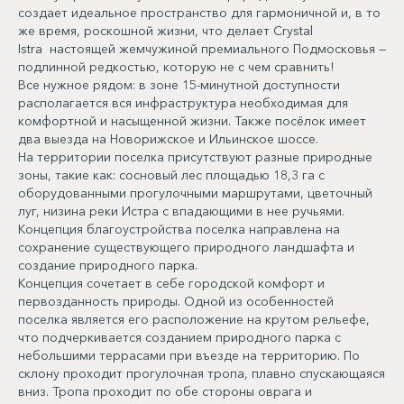
создает идеальное пространство для гармоничной и, в то
же время, роскошной жизни, что делает Crystal
Istra настоящей жемчужиной премиального Подмосковья —
подлинной редкостью, которую не с чем сравнить!
Все нужное рядом: в зоне 15-минутной доступности
располагается вся инфраструктура необходимая для
комфортной и насыщенной жизни. Также посёлок имеет
два выезда на Новорижское и Ильинское шоссе.
На территории поселка присутствуют разные природные
зоны, такие как: сосновый лес площадью 18,3 га с
оборудованными прогулочными маршрутами, цветочный
луг, низина реки Истра с впадающими в нее ручьями.
Концепция благоустройства поселка направлена на
сохранение существующего природного ландшафта и
создание природного парка.
Концепция сочетает в себе городской комфорт и
первозданность природы. Одной из особенностей
поселка является его расположение на крутом рельефе,
что подчеркивается созданием природного парка с
небольшими террасами при въезде на территорию. По
склону проходит прогулочная тропа, плавно спускающаяся
вниз. Тропа проходит по обе стороны оврага и