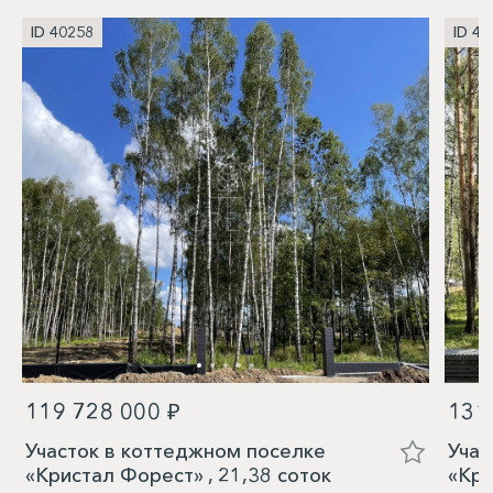
ID 40258
ID 40
119 728 000 ₽
131
Участок в коттеджном поселке
Учас
«Кристал Форест» , 21,38 соток
«Кри