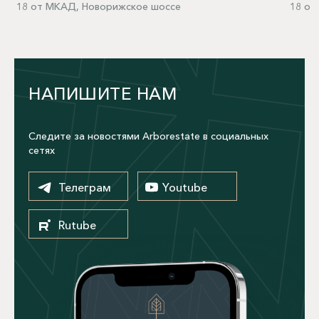
18 от МКАД, Новорижское шоссе
18 от
НАПИШИТЕ НАМ
Следите за новостями Arborestate в социальных
сетях
Телеграм
Youtube
Rutube