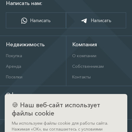
Написать нам:
Написать
Написать
Недвижимость
Компания
Покупка
О компании
Аренда
Собственникам
Поселки
Контакты
Офис
🍪
Наш веб-сайт использует
д. Тимошкино, ул. Архитектора Райта, д. 1 (КП Кристал
Истра)
файлы cookie
Мы используем файлы cookie для работы сайта.
Нажимая «ОК», вы соглашаетесь с условиями