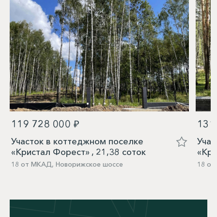
119 728 000 ₽
131
Участок в коттеджном поселке
Учас
«Кристал Форест» , 21,38 соток
«Кри
18 от МКАД, Новорижское шоссе
18 от