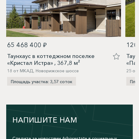
65 468 400 ₽
120
Таунхаус в коттеджном поселке
Таун
«Кристал Истра» , 367,8 м²
«Пар
18 от МКАД, Новорижское шоссе
25 от
Площадь участка: 3,57 соток
Площ
НАПИШИТЕ НАМ
Следите за новостями Arborestate в социальных