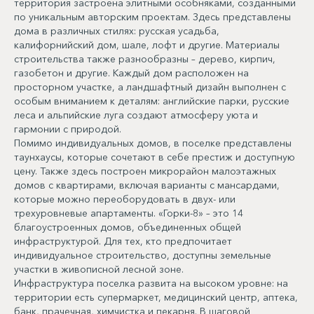
территория застроена элитными особняками, созданными
по уникальным авторским проектам. Здесь представлены
дома в различных стилях: русская усадьба,
калифорнийский дом, шале, лофт и другие. Материалы
строительства также разнообразны – дерево, кирпич,
газобетон и другие. Каждый дом расположен на
просторном участке, а ландшафтный дизайн выполнен с
особым вниманием к деталям: английские парки, русские
леса и альпийские луга создают атмосферу уюта и
гармонии с природой.
Помимо индивидуальных домов, в поселке представлены
таунхаусы, которые сочетают в себе престиж и доступную
цену. Также здесь построен микрорайон малоэтажных
домов с квартирами, включая варианты с мансардами,
которые можно переоборудовать в двух- или
трехуровневые апартаменты. «Горки-8» – это 14
благоустроенных домов, объединенных общей
инфраструктурой. Для тех, кто предпочитает
индивидуальное строительство, доступны земельные
участки в живописной лесной зоне.
Инфраструктура поселка развита на высоком уровне: на
территории есть супермаркет, медицинский центр, аптека,
банк, прачечная, химчистка и пекарня. В шаговой