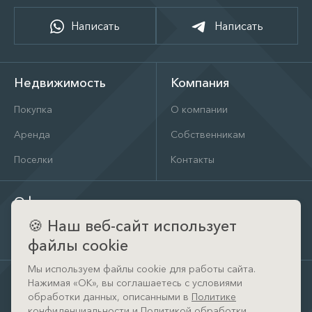
Написать
Написать
Недвижимость
Компания
Покупка
О компании
Аренда
Собственникам
Поселки
Контакты
Офис
🍪
Наш веб-сайт использует
д. Тимошкино, ул. Архитектора Райта, д. 1 (КП Кристал
Истра)
файлы cookie
Мы используем файлы cookie для работы сайта.
Нажимая «ОК», вы соглашаетесь с условиями
обработки данных, описанными в
Политике
конфиденциальности
и
Политикой обработки