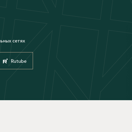
М
льных сетях
Rutube