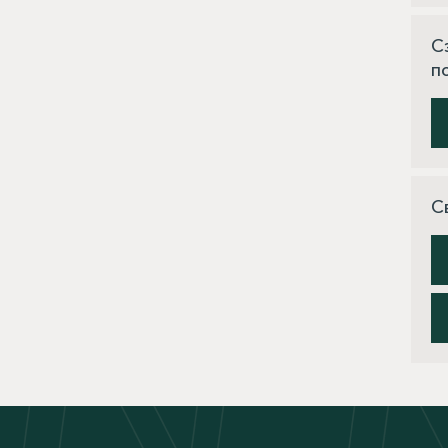
С
п
С