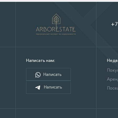
+7
Написать нам:
Недв
Поку
Написать
Арен
Написать
Посе