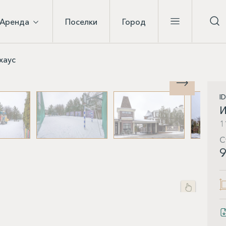
Аренда
Поселки
Город
хаус
I
И
1
С
9