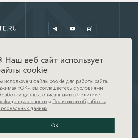
TE.RU

Наш веб-сайт использует
айлы cookie
Офис
ы используем файлы cookie для работы сайта.
д. Тимошкино, ул.
ажимая «ОК», вы соглашаетесь с условиями
Архитектора Райта, д. 1 (КП
Кристал Истра)
бработки данных, описанными в
Политике
онфиденциальности
и
Политикой обработки
ерсональных данных
.
ОК