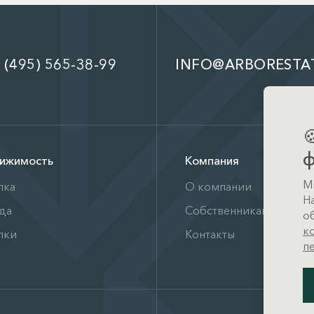
 (495) 565-38-99
INFO@ARBORESTA

ф
ижимость
Компания
М
пка
О компании
Н
да
Собственникам
о
к
лки
Контакты
п