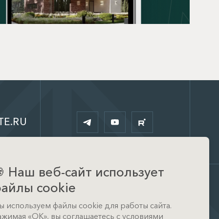
TE.RU

Наш веб-сайт использует
айлы cookie
Офис
ы используем файлы cookie для работы сайта.
д. Тимошкино, ул.
ажимая «ОК», вы соглашаетесь с условиями
Архитектора Райта, д. 1 (КП