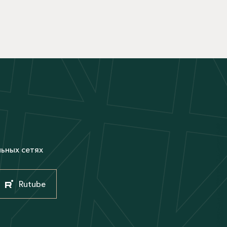
М
льных сетях
Rutube