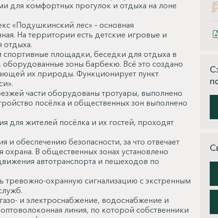
ми для комфортных прогулок и отдыха на лоне
с «Подушкинский лес» – основная
ная. На территории есть детские игровые и
 отдыха.
 и спортивные площадки, беседки для отдыха в
 оборудованные зоны барбекю. Всё это создано
С
жающей их природы. Функционирует пункт
п
и».
езжей части оборудованы тротуары, выполнено
тройство посёлка и общественных зон выполнено
 для жителей посёлка и их гостей, проходят
и обеспечению безопасности, за что отвечает
С
 охрана. В общественных зонах установлено
вижения автотранспорта и пешеходов по
ть тревожно-охранную сигнализацию с экстренным
служб.
газо- и электроснабжение, водоснабжение и
а оптоволоконная линия, по которой собственники