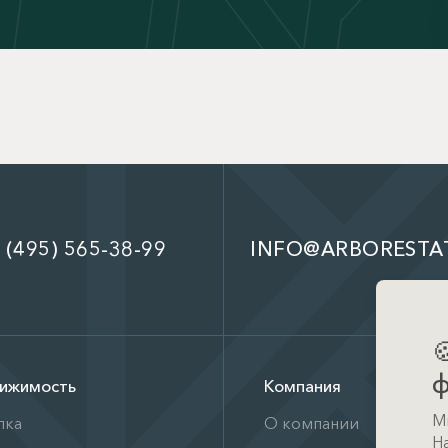
 (495) 565-38-99
INFO@ARBORESTA

ф
ижимость
Компания
М
пка
О компании
Н