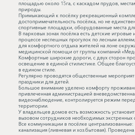
площадью около 15га, с каскадом прудов, места
природы.
Примыкающий к посёлку рекреационный комплек
достопримечательность посёлка, но не единствен
спортивные площадки, оборудованные места для
В парковых зонах посёлка есть детские игровые
процессе неспешных прогулок по лесным аллеям,
для комфортного отдыха жителей на лоне окру
медицинской помощи от группы компаний «Медс
Комфортные широкие дороги, с двух сторон про
освещение в единой стилистике. Общее благоус
в едином стиле.
Регулярно проводятся общественные мероприятия
праздники для детей.
Большое внимание уделено комфорту проживания 
привлеченная администрацией вневедомственная
видеонаблюдение, контролируется режим перед
территории.
У владельцев домов есть возможность установи
вызовом сотрудников необходимых экстренных 
Все коммуникации в посёлке централизованные: 
канализация (ливневая и хоз.бытовая). Проведен