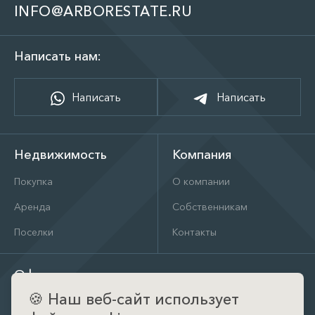
INFO@ARBORESTATE.RU
Написать нам:
Написать
Написать
Недвижимость
Компания
Покупка
О компании
Аренда
Собственникам
Поселки
Контакты
Офис
🍪
Наш веб-сайт использует
д. Тимошкино, ул. Архитектора Райта, д. 1 (КП Кристал
Истра)