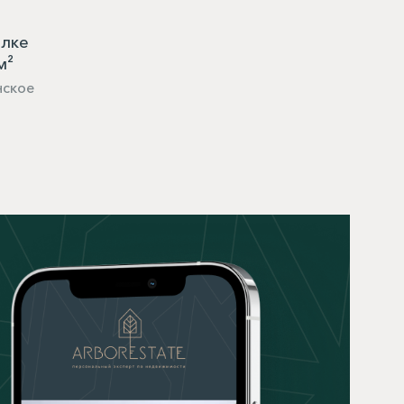
елке
м²
нское