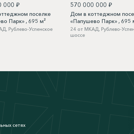
0 000 ₽
570 000 000 ₽
оттеджном поселке
Дом в коттеджном пос
во Парк» , 695 м²
«Папушево Парк» , 695 
АД, Рублево-Успенское
24 от МКАД, Рублево-Успе
шоссе
М
льных сетях