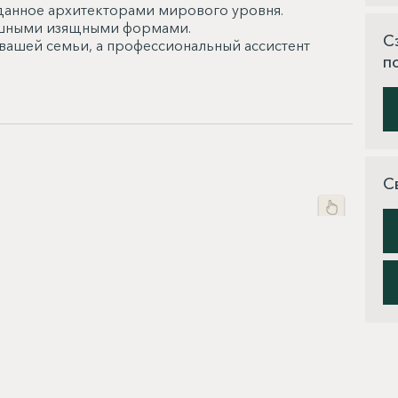
зданное архитекторами мирового уровня.
кошными изящными формами.
С
 вашей семьи, а профессиональный ассистент
п
С