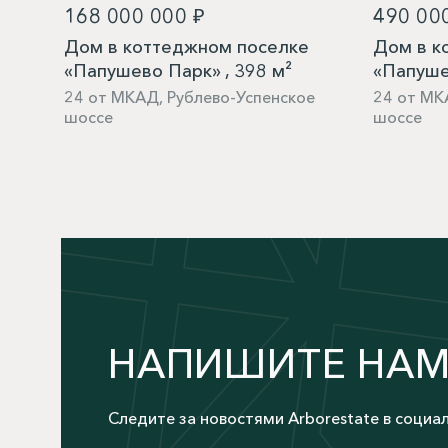
168 000 000 ₽
490 00
Дом в коттеджном поселке
Дом в к
«Папушево Парк» , 398 м²
«Папуше
24 от МКАД, Рублево-Успенское
24 от МК
шоссе
шоссе
НАПИШИТЕ НА
Следите за новостями Arborestate в социа