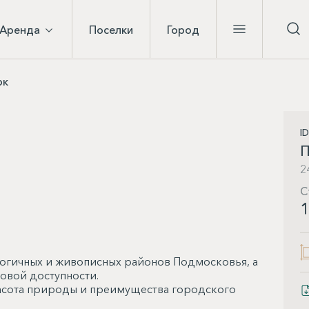
Аренда
Поселки
Город
рк
I
П
2
С
1
логичных и живописных районов Подмосковья, а
овой доступности.
асота природы и преимущества городского