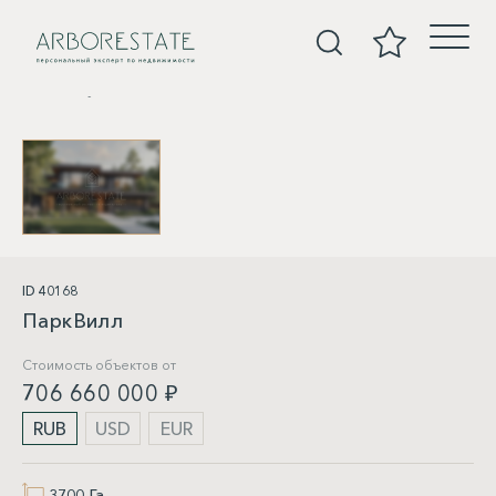
Покупка
ID 40168
ПаркВилл
Стоимость объектов от
706 660 000 ₽
RUB
USD
EUR
3700 Га