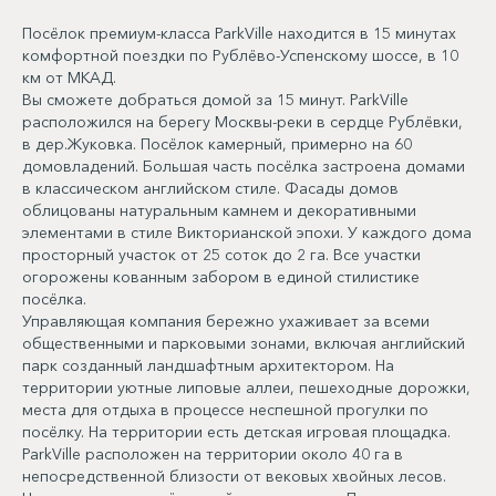
Посёлок премиум-класса ParkVille находится в 15 минутах
комфортной поездки по Рублёво-Успенскому шоссе, в 10
км от МКАД.
Вы сможете добраться домой за 15 минут. ParkVille
расположился на берегу Москвы-реки в сердце Рублёвки,
в дер.Жуковка. Посёлок камерный, примерно на 60
домовладений. Большая часть посёлка застроена домами
в классическом английском стиле. Фасады домов
облицованы натуральным камнем и декоративными
элементами в стиле Викторианской эпохи. У каждого дома
просторный участок от 25 соток до 2 га. Все участки
огорожены кованным забором в единой стилистике
посёлка.
Управляющая компания бережно ухаживает за всеми
общественными и парковыми зонами, включая английский
парк созданный ландшафтным архитектором. На
территории уютные липовые аллеи, пешеходные дорожки,
места для отдыха в процессе неспешной прогулки по
посёлку. На территории есть детская игровая площадка.
ParkVille расположен на территории около 40 га в
непосредственной близости от вековых хвойных лесов.