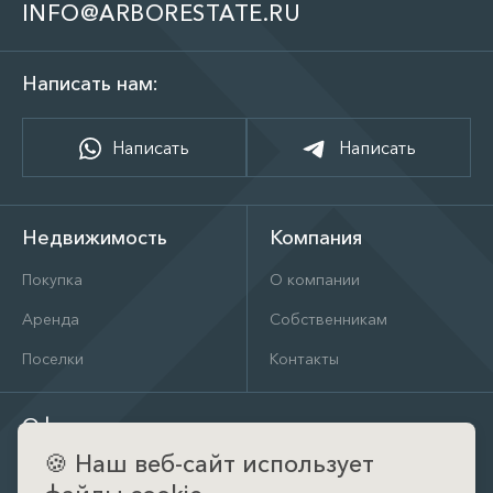
INFO@ARBORESTATE.RU
Написать нам:
Написать
Написать
Недвижимость
Компания
Покупка
О компании
Аренда
Собственникам
Поселки
Контакты
Офис
🍪
Наш веб-сайт использует
д. Тимошкино, ул. Архитектора Райта, д. 1 (КП Кристал
Истра)