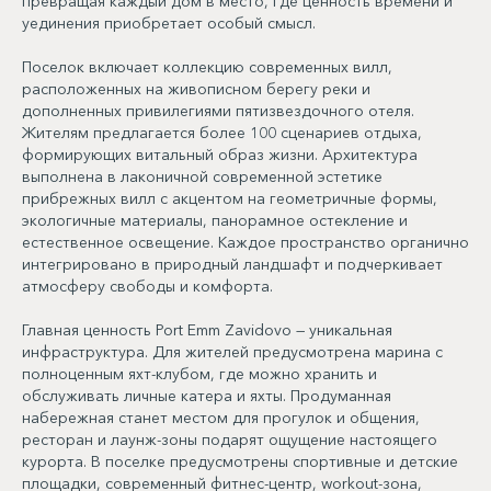
превращая каждый дом в место, где ценность времени и
уединения приобретает особый смысл.
Поселок включает коллекцию современных вилл,
расположенных на живописном берегу реки и
дополненных привилегиями пятизвездочного отеля.
Жителям предлагается более 100 сценариев отдыха,
формирующих витальный образ жизни. Архитектура
выполнена в лаконичной современной эстетике
прибрежных вилл с акцентом на геометричные формы,
экологичные материалы, панорамное остекление и
естественное освещение. Каждое пространство органично
интегрировано в природный ландшафт и подчеркивает
атмосферу свободы и комфорта.
Главная ценность Port Emm Zavidovo — уникальная
инфраструктура. Для жителей предусмотрена марина с
полноценным яхт-клубом, где можно хранить и
обслуживать личные катера и яхты. Продуманная
набережная станет местом для прогулок и общения,
ресторан и лаунж-зоны подарят ощущение настоящего
курорта. В поселке предусмотрены спортивные и детские
площадки, современный фитнес-центр, workout-зона,