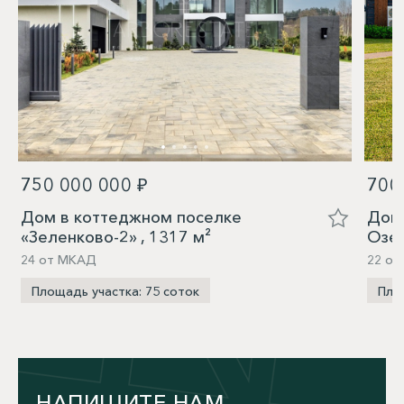
750 000 000 ₽
700
Дом в коттеджном поселке
Дом 
«Зеленково-2» , 1317 м²
Озер
24 от МКАД
22 от
Площадь участка: 75 соток
Пло
НАПИШИТЕ НАМ