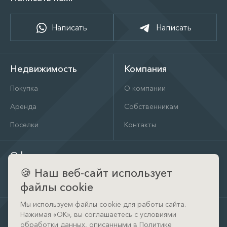
Написать
Написать
Недвижимость
Компания
Покупка
О компании
Аренда
Собственникам
Поселки
Контакты
Офис
🍪
Наш веб-сайт использует
д. Тимошкино, ул. Архитектора Райта, д. 1 (КП Кристал
Истра)
файлы cookie
Мы используем файлы cookie для работы сайта.
Нажимая «ОК», вы соглашаетесь с условиями
обработки данных, описанными в
Политике