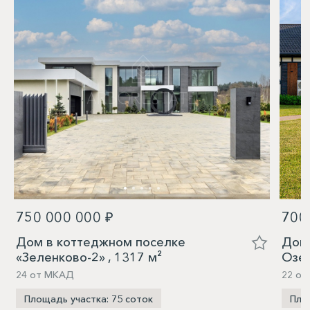
750 000 000 ₽
700
Дом в коттеджном поселке
Дом 
«Зеленково-2» , 1317 м²
Озер
24 от МКАД
22 от
Площадь участка: 75 соток
Пло