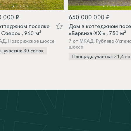
0 000 ₽
650 000 000 ₽
оттеджном поселке
Дом в коттеджном пос
 Озеро» , 960 м²
«Барвиха-XXI» , 750 м²
АД, Новорижское шоссе
7 от МКАД, Рублево-Успен
шоссе
 участка: 30 соток
Площадь участка: 31,4 со
М