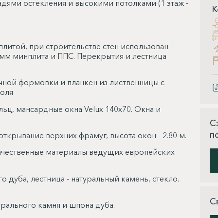
ями остекления и высокими потолками (1 этаж -
К
литой, при строительстве стен использован
мм минплита и ППС. Перекрытия и лестница
чной формовки и планкен из лиственницы с
коля
ьц, мансардные окна Velux 140х70. Окна и
С
п
крывание верхних фрамуг, высота окон - 2.80 м.
ачественные материалы ведущих европейских
 дуба, лестница - натуральный камень, стекло.
С
рального камня и шпона дуба.