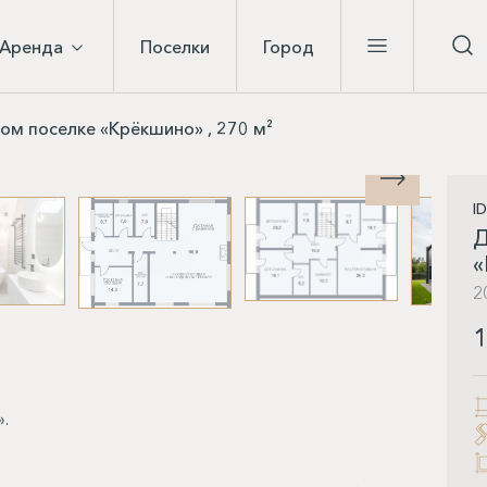
Аренда
Поселки
Город
ом поселке «Крёкшино» , 270 м²
I
Д
«
2
1
».