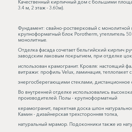
Качественный кирпичный дом с большими площад
3.4 м, 2 этаж - 3.60м).
Фундамент: свайно-ростверковый с монолитной п
крупноформатный блок Porotherm, утеплитель 50
монолитные.
Отделка фасада сочетает бельгийский кирпич ру
заводским лаковым покрытием, при отделке цо
использован крамогранит. Кровля: настоящий фал
витражи: профиль Velux, ламинация, теплопакет с
энергосберегающими стеклами, дистанционное от
Во внутренней отделке использовались высокок
производителей. Полы - крупноформатный
керамогранит, паркетная доска шпон натурального
Камин - дизайнерская трехсторонняя топка,
натуральный мрамор. Подоконники также из нату