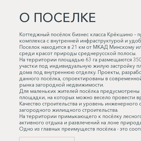
О ПОСЕЛКЕ
Коттеджный посёлок бизнес класса Крёкшино – п
комплекса с внутренней инфраструктурой и удо
Поселок находится в 21 км от МКАД Минскому и
среди красот природы среднерусской полосы.
На территории площадью 63 га размещаются 35
участки под индивидуальную жилую застройку пл
дома под внутреннюю отделку. Проекты, разраб
данного посёлка, спроектированы в современно
рынка загородной недвижимости.
Для маленьких жителей посёлка предусмотрены 
площадки, на которых можно весело провести в
Качество строительства и уровень инженерного 
загородного жилищного строительства.
На территории примыкающего к посёлку лесного
активного отдыха и развлечений на лоне природ
Одно из главных преимуществ посёлка - это соо