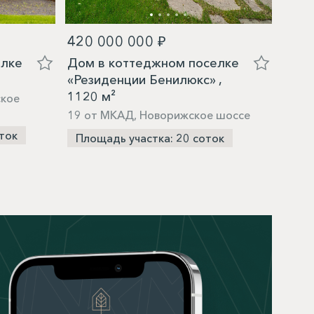
420 000 000 ₽
83 0
елке
Дом в коттеджном поселке
Дом 
«Резиденции Бенилюкс» ,
«Зна
1120 м²
ское
14 о
19 от МКАД, Новорижское шоссе
Пло
ток
Площадь участка: 20 соток