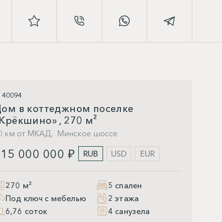
D 40094
ом в коттеджном поселке
Крёкшино» , 270 м²
0 км от МКАД,
Минское шоссе
15 000 000 ₽
RUB
USD
EUR
270 м²
5 спален
Под ключ с мебелью
2 этажа
6,76 соток
4 санузела