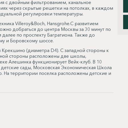
ция с двойным фильтрованием, канальное
иях через скрытые решетки на потолках, в каждом
дуальной регулировки температуры.
ехника Villeroy&Boch, Hansgrohe.С развитием
ожно добраться до центра Москвы за 30 минут по
 далее по проспекту Багратиона. Также до
му и Боровскому шоссе.
я Крекшино (диаметра D4). С западной стороны к
жной стороны расположены две школы,
реке Алешинка функционирует Вейк-клуб. В 10
 детские сады, Московская Экономическая Школа
го. На территории поселка расположены детские и