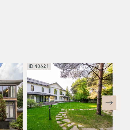
ID 40621
ID 4