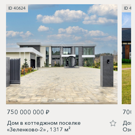
ID 40624
ID 40
750 000 000 ₽
700
Дом в коттеджном поселке
Дом 
«Зеленково-2» , 1317 м²
Озер