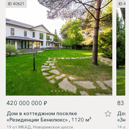
ID 40621
ID 40
420 000 000 ₽
83 
Дом в коттеджном поселке
Дом 
«Резиденции Бенилюкс» , 1120 м²
«Зна
19 от МКАД, Новорижское шоссе
14 о