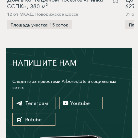
ССПК» , 380 м²
627,
12 от МКАД, Новорижское шоссе
31 от
Площадь участка: 15 соток
Пло
НАПИШИТЕ НАМ
Следите за новостями Arborestate в социальных
сетях
Телеграм
Youtube
Rutube