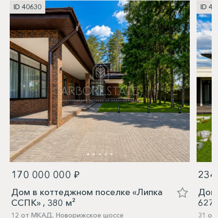
ID 40630
ID 40
170 000 000 ₽
234
Дом в коттеджном поселке «Липка
Дом 
ССПК» , 380 м²
627,
12 от МКАД, Новорижское шоссе
31 от