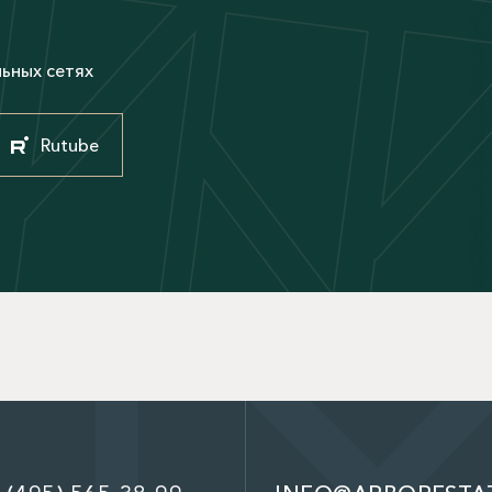
М
льных сетях
Rutube