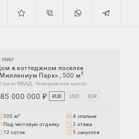
D 39967
ом в коттеджном поселке
Миллениум Парк» , 500 м²
0 км от МКАД,
Новорижское шоссе
85 000 000 ₽
RUB
USD
EUR
500 м²
4 спальни
Под чистовую отделку
2 этажа
12 соток
5 санузлов