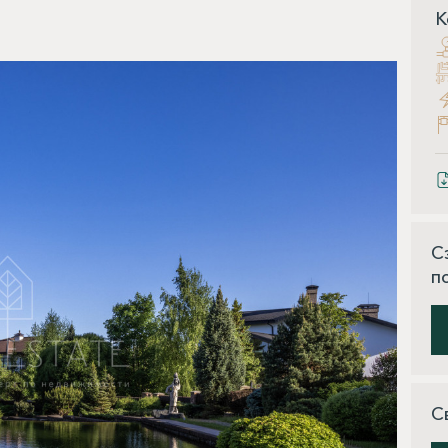
К
С
п
С