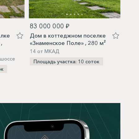
83 000 000 ₽
88 8
елке
Дом в коттеджном поселке
Дом 
,
«Знаменское Поле» , 280 м²
«Под
14 от МКАД
9 от
 шоссе
Площадь участка: 10 соток
Пло
ок