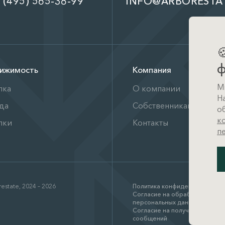
 (495) 565-38-99
INFO@ARBORESTA

ф
ижимость
Компания
М
пка
О компании
Н
да
Собственникам
о
к
лки
Контакты
п
estate, 2024 – 2026
Политика конфиденциальност
Согласие на обработку
персональных данных
Согласие на получение рекл
сообщений