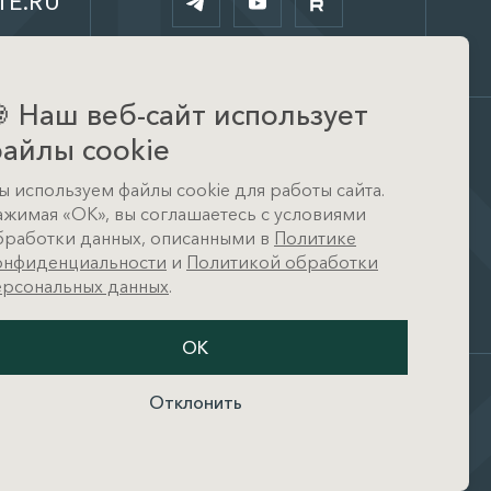
TE.RU

Наш веб-сайт использует
айлы cookie
Офис
ы используем файлы cookie для работы сайта.
д. Тимошкино, ул.
ажимая «ОК», вы соглашаетесь с условиями
Архитектора Райта, д. 1 (КП
Кристал Истра)
бработки данных, описанными в
Политике
онфиденциальности
и
Политикой обработки
ерсональных данных
.
ОК
Отклонить
и
Разработано в
амных