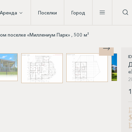
Аренда
Поселки
Город
ом поселке «Миллениум Парк» , 500 м²
I
Д
«
2
1