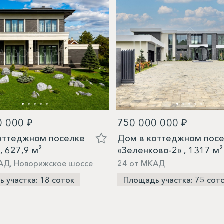
0 000 ₽
750 000 000 ₽
оттеджном поселке
Дом в коттеджном пос
, 627,9 м²
«Зеленково-2» , 1317 м²
АД, Новорижское шоссе
24 от МКАД
 участка: 18 соток
Площадь участка: 75 сот