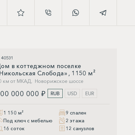
D 40531
ом в коттеджном поселке
Никольская Слобода» , 1150 м²
0 км от МКАД,
Новорижское шоссе
00 000 000 ₽
RUB
USD
EUR
1 150 м²
9 спален
Под ключ с мебелью
2 этажа
16 соток
12 санузлов