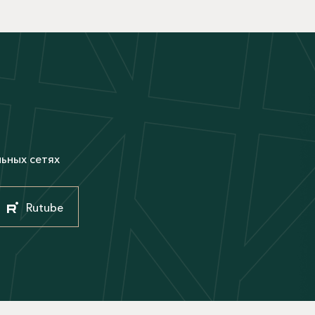
М
льных сетях
Rutube