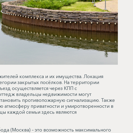
жителей комплекса и их имущества. Локация
тегории закрытых посёлков. На территории
ъезд осуществляется через КПП с
оттедж владельцы недвижимости могут
становить противопожарную сигнализацию. Также
ую атмосферу приватности и умиротворенности в
цы каждой семьи здесь являются
ода (Москва) – это возможность максимального