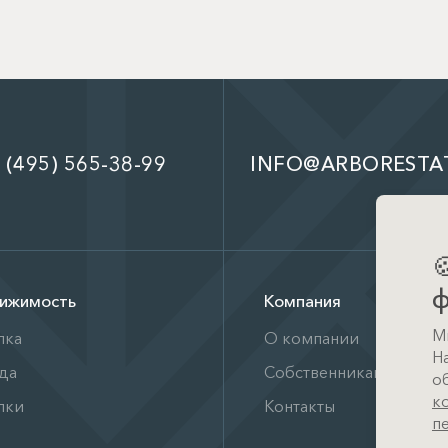
 (495) 565-38-99
INFO@ARBORESTA

ф
ижимость
Компания
М
пка
О компании
Н
да
Собственникам
о
к
лки
Контакты
п