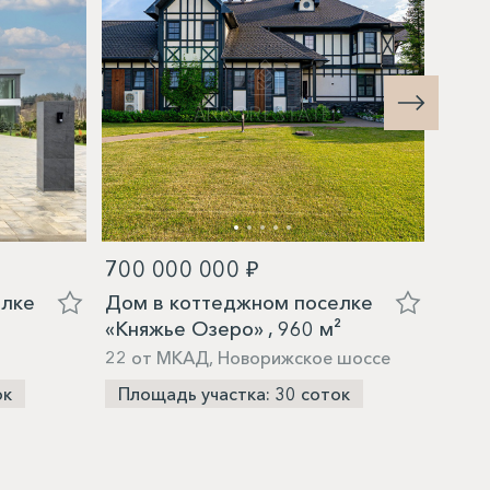
700 000 000 ₽
650
елке
Дом в коттеджном поселке
Дом 
«Княжье Озеро» , 960 м²
«Бар
22 от МКАД, Новорижское шоссе
7 от
шосс
ок
Площадь участка: 30 соток
Пло