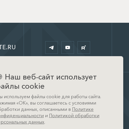
TE.RU

Наш веб-сайт использует
айлы cookie
Офис
ы используем файлы cookie для работы сайта.
д. Тимошкино, ул.
ажимая «ОК», вы соглашаетесь с условиями
Архитектора Райта, д. 1 (КП
Кристал Истра)
бработки данных, описанными в
Политике
онфиденциальности
и
Политикой обработки
ерсональных данных
.