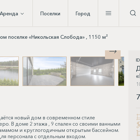
Аренда
Поселки
Город
ом поселке «Никольская Слобода» , 1150 м²
I
Д
«
1
7
даётся новый дом в современном стиле
зеро. В доме 2 этажа , 9 спален со своими ванными
 хамамом и круглогодичным открытым бассейном.
для персонала с отдельным входом.