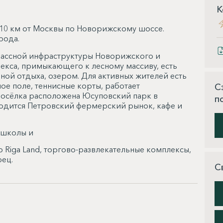
К
 10 км от Москвы по Новорижскому шоссе.
рода.
лассной инфраструктуры Новорижского и
екса, примыкающего к лесному массиву, есть
ной отдыха, озером. Для активных жителей есть
ое поле, теннисные корты, работает
С
 посёлка расположена Юсуповский парк в
п
ходится Петровский фермерский рынок, кафе и
 школы и
 Riga Land, торгово-развлекательные комплексы,
рец.
С