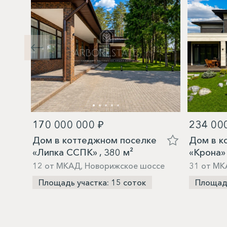
170 000 000 ₽
234 00
Дом в коттеджном поселке
Дом в к
«Липка ССПК» , 380 м²
«Крона» 
12 от МКАД, Новорижское шоссе
31 от МК
Площадь участка: 15 соток
Площадь