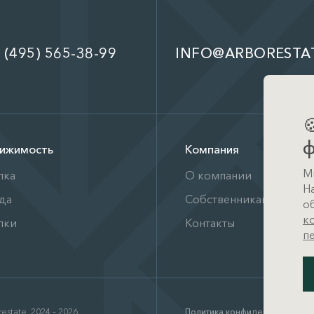
 (495) 565-38-99
INFO@ARBORESTA

ф
ижимость
Компания
М
пка
О компании
Н
да
Собственникам
о
к
лки
Контакты
п
estate, 2024 – 2026
Политика конфиденциальност