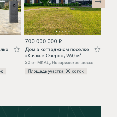
700 000 000 ₽
650
елке
Дом в коттеджном поселке
Дом 
«Княжье Озеро» , 960 м²
«Бар
22 от МКАД, Новорижское шоссе
7 от
шосс
ок
Площадь участка: 30 соток
Пло