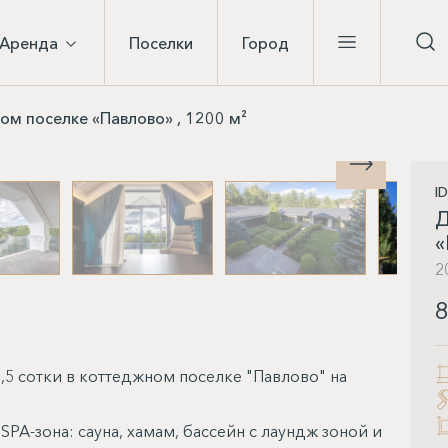
Аренда
Поселки
Город
м поселке «Павлово» , 1200 м²
I
Д
«
2
8
,5 сотки в коттеджном поселке "Павлово" на
SPA-зона: сауна, хамам, бассейн с лаундж зоной и