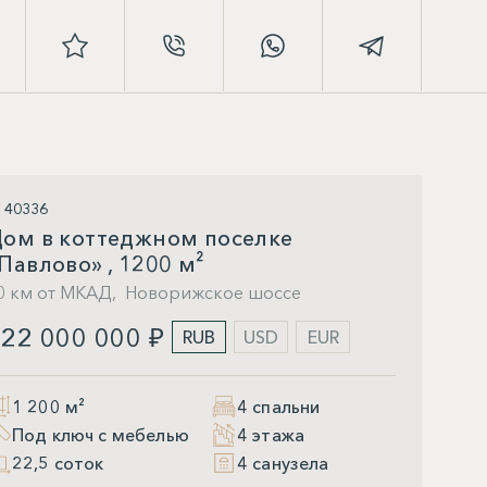
D 40336
ом в коттеджном поселке
Павлово» , 1200 м²
0 км от МКАД,
Новорижское шоссе
22 000 000 ₽
RUB
USD
EUR
1 200 м²
4 спальни
Под ключ с мебелью
4 этажа
22,5 соток
4 санузела