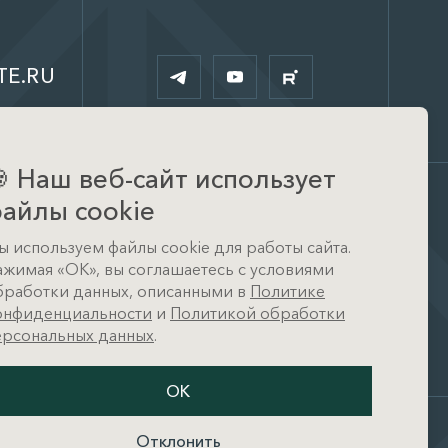
TE.RU

Наш веб-сайт использует
айлы cookie
Офис
ы используем файлы cookie для работы сайта.
д. Тимошкино, ул.
ажимая «ОК», вы соглашаетесь с условиями
Архитектора Райта, д. 1 (КП
Кристал Истра)
бработки данных, описанными в
Политике
онфиденциальности
и
Политикой обработки
ерсональных данных
.
ОК
Отклонить
и
Разработано в