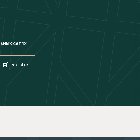
М
льных сетях
Rutube