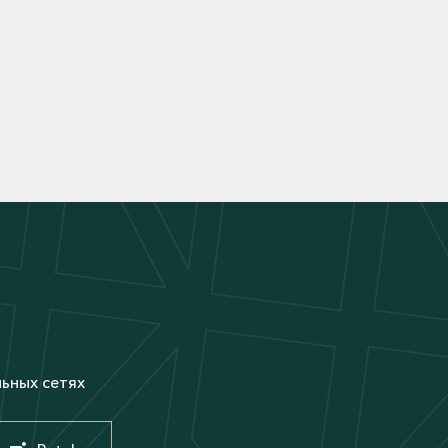
М
льных сетях