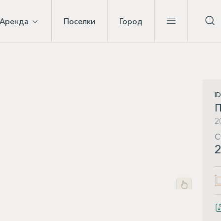
Аренда
Поселки
Город
I
П
2
С
2