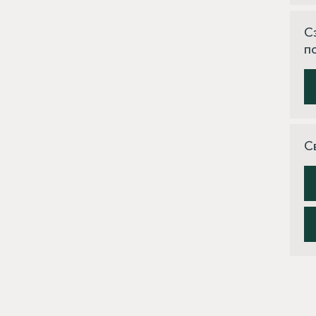
С
п
С