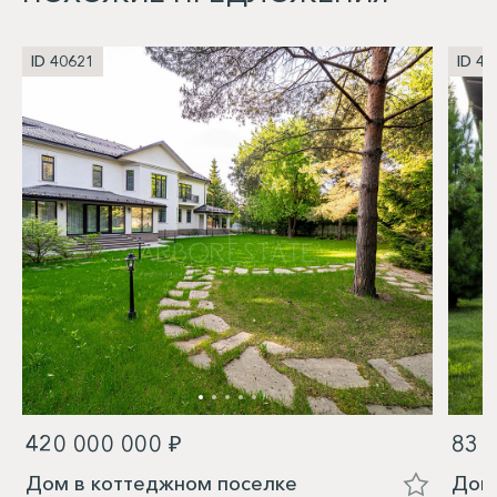
ID 40621
ID 40
420 000 000 ₽
83 
Дом в коттеджном поселке
Дом 