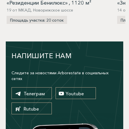
«Резиденции Бенилюкс» , 1120 м²
«Зна
19 от МКАД, Новорижское шоссе
14 о
Площадь участка: 20 соток
Пло
НАПИШИТЕ НАМ
Следите за новостями Arborestate в социальных
сетях
Телеграм
Youtube
Rutube