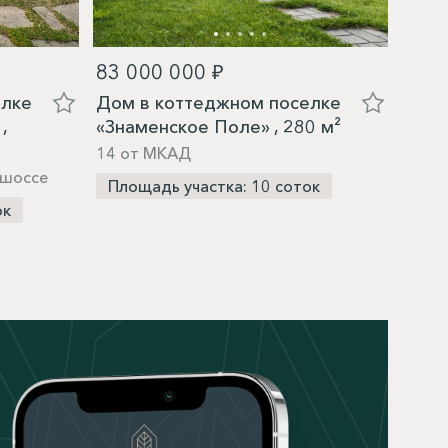
83 000 000 ₽
88 8
елке
Дом в коттеджном поселке
Дом 
,
«Знаменское Поле» , 280 м²
«Под
14 от МКАД
9 от
 шоссе
Площадь участка: 10 соток
Пло
ок