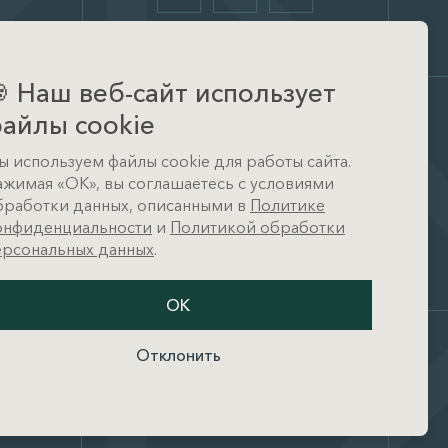

Наш веб-сайт использует
айлы cookie
Офис
ы используем файлы cookie для работы сайта.
д. Тимошкино, ул.
ажимая «ОК», вы соглашаетесь с условиями
Архитектора Райта, д. 1 (КП
Кристал Истра)
бработки данных, описанными в
Политике
онфиденциальности
и
Политикой обработки
ерсональных данных
.
ОК
Отклонить
и
Разработано в
амных