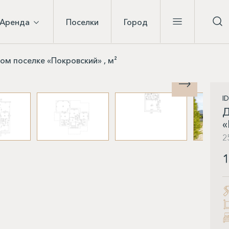
Аренда
Поселки
Город
м поселке «Покровский» , м²
I
Д
«
2
1