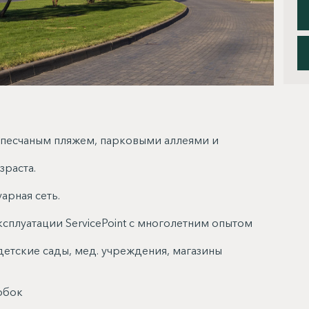
 песчаным пляжем, парковыми аллеями и
зраста.
рная сеть.
сплуатации ServicePoint с многолетним опытом
детские сады, мед. учреждения, магазины
обок