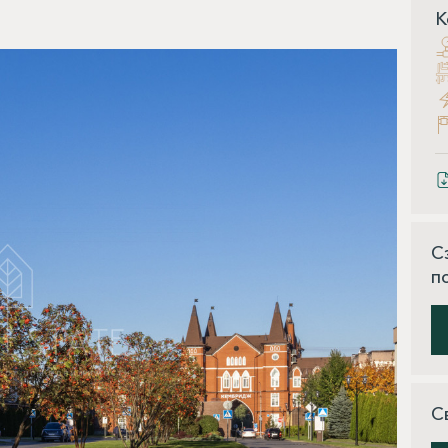
К
С
п
С