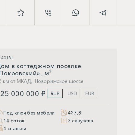
D 40131
ом в коттеджном поселке
Покровский» , м²
5 км от МКАД,
Новорижское шоссе
25 000 000 ₽
RUB
USD
EUR
Под ключ без мебели
427,8
14 соток
3 санузела
4 спальни