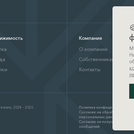

ф
ижимость
Компания
М
пка
О компании
Н
да
Собственникам
о
к
лки
Контакты
п
estate, 2024 – 2026
Политика конфиденциальност
Согласие на обработку
персональных данных
Согласие на получение рекл
сообщений