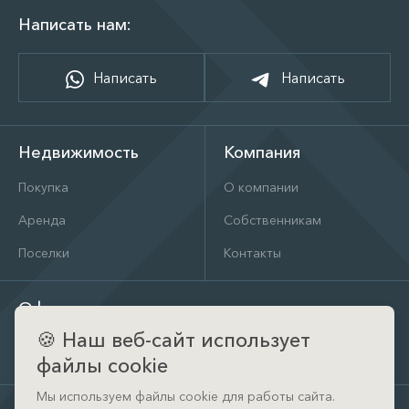
Написать нам:
Написать
Написать
Недвижимость
Компания
Покупка
О компании
Аренда
Собственникам
Поселки
Контакты
Офис
🍪
Наш веб-сайт использует
д. Тимошкино, ул. Архитектора Райта, д. 1 (КП Кристал
Истра)
файлы cookie
Мы используем файлы cookie для работы сайта.