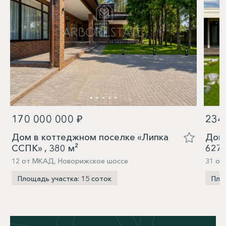
170 000 000 ₽
234
Дом в коттеджном поселке «Липка
Дом 
ССПК» , 380 м²
627,
12 от МКАД, Новорижское шоссе
31 от
Площадь участка: 15 соток
Пло