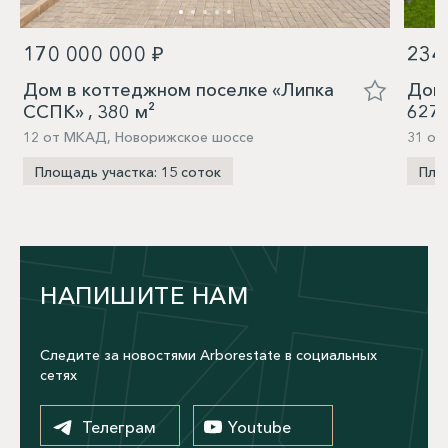
170 000 000 ₽
234
Дом в коттеджном поселке «Липка
Дом 
ССПК» , 380 м²
627,
12 от МКАД, Новорижское шоссе
31 от
Площадь участка: 15 соток
Пло
НАПИШИТЕ НАМ
Следите за новостями Arborestate в социальных
сетях
Телеграм
Youtube