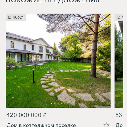
ID 40621
ID 40
420 000 000 ₽
83 
Дом в коттеджном поселке
Дом 