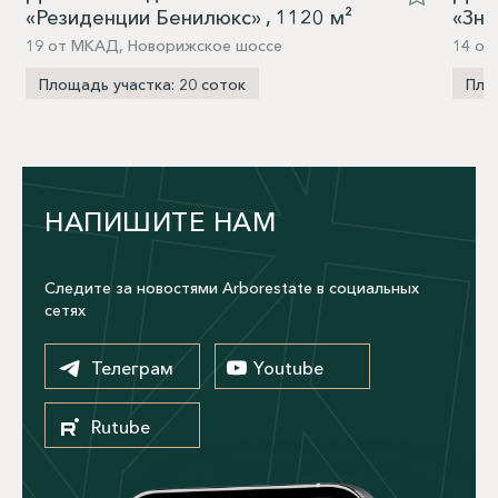
«Резиденции Бенилюкс» , 1120 м²
«Зна
19 от МКАД, Новорижское шоссе
14 о
Площадь участка: 20 соток
Пло
НАПИШИТЕ НАМ
Следите за новостями Arborestate в социальных
сетях
Телеграм
Youtube
Rutube