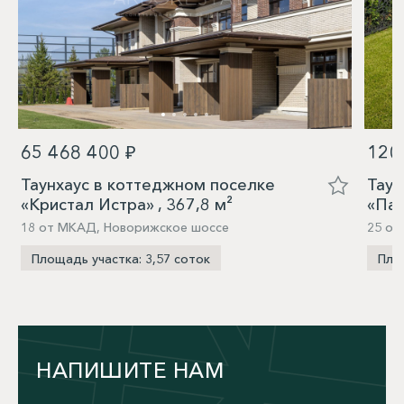
65 468 400 ₽
120
Таунхаус в коттеджном поселке
Таун
«Кристал Истра» , 367,8 м²
«Пар
18 от МКАД, Новорижское шоссе
25 от
Площадь участка: 3,57 соток
Площ
НАПИШИТЕ НАМ