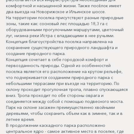
комфортной и насыщенной жизни. Также посёлок имеет
два выезда на Новорижское и Ильинское шоссе.
На территории поселка присутствуют разные природные
зоны, такие как: сосновый лес площадью 18,3 га с
оборудованными прогулочными маршрутами, цветочный
луг, низина реки Истра с впадающими в нее ручьями.
Концепция благоустройства поселка направлена на
сохранение существующего природного ландшафта и
создание природного парка.
Концепция сочетает в себе городской комфорт и
первозданность природы. Одной из особенностей
поселка является его расположение на крутом рельефе,
что подчеркивается созданием природного парка с
небольшими террасами при въезде на территорию. По
склону проходит прогулочная тропа, плавно спускающаяся
вниз. Тропа проходит по обе стороны оврага и
соединяется между собой с помощью подвесного моста.
Парк на склоне засажен преимущественно хвойными
деревьями, чтобы сохранить объем как в зимнее, так и в
летнее время.
В продолжении каскадного парка расположено
центральное ядро - самое активное место в поселке, где