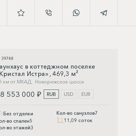
D 39768
аунхаус в коттеджном поселке
Кристал Истра» , 469,3 м²
8 км от МКАД,
Новорижское шоссе
8 553 000 ₽
RUB
USD
EUR
Кол-во санузлов
7
Без отделки
11,09 соток
ол-во спален
5
ол-во этажей
3