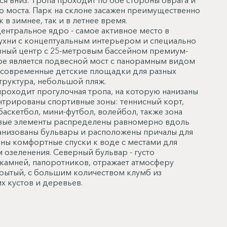
я вниз. Тропа проходит по обе стороны оврага и
 моста. Парк на склоне засажен преимущественно
в зимнее, так и в летнее время.
нтральное ядро - самое активное место в
ухни с концептуальным интерьером и специально
вный центр с 25-метровым бассейном премиум-
ре является подвесной мост с панорамным видом
е современные детские площадки для разных
труктура, небольшой пляж.
роходит прогулочная тропа, на которую нанизаны
ентрированы спортивные зоны: теннисный корт,
аскетбол, мини-футбол, волейбол, также зона
ровые элементы распределены равномерно вдоль
ганизованы бульвары и расположены причалы для
ны комфортные спуски к воде с местами для
 озеленения. Северный бульвар - густо
камней, папоротников, отражает атмосферу
рытый, с большим количеством клумб из
х кустов и деревьев.