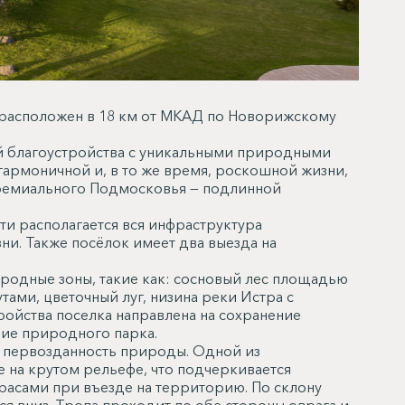
ra расположен в 18 км от МКАД по Новорижскому
 благоустройства с уникальными природными
гармоничной и, в то же время, роскошной жизни,
 премиального Подмосковья — подлинной
ти располагается вся инфраструктура
и. Также посёлок имеет два выезда на
родные зоны, такие как: сосновый лес площадью
ами, цветочный луг, низина реки Истра с
ойства поселка направлена на сохранение
ие природного парка.
и первозданность природы. Одной из
е на крутом рельефе, что подчеркивается
асами при въезде на территорию. По склону