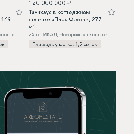
120 000 000 ₽
127
Таунхаус в коттеджном
Таун
 169
поселке «Парк Фонтэ» , 277
посе
м²
м²
 шоссе
25 от МКАД, Новорижское шоссе
22 о
ок
Площадь участка: 1,5 соток
Пло