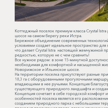
Коттеджный поселок премиум класса Crystal Ist
шоссе на самом берегу реки Истра.
Бережное объединение современных технологий
условиями создает идеальное пространство для 
что делает Crystal Istra настоящей жемчужиной
редкостью, которую не с чем сравнить!
Все нужное рядом: в зоне 15-минутной доступнос
необходимая для комфортной и насыщенной жизн
Новорижское и Ильинское шоссе.
На территории поселка присутствуют разные при
18,3 га с оборудованными прогулочными маршрут
впадающими в нее ручьями. Концепция благоустр
существующего природного ландшафта и создан
Концепция сочетает в себе городской комфорт 
особенностей поселка является его расположени
созданием природного парка с небольшими терр