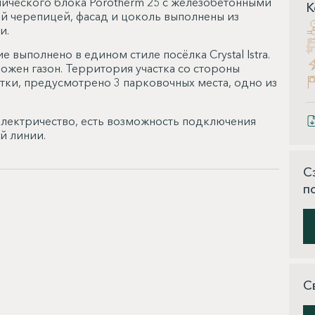
ического блока Porotherm 25 с железобетонными
К
й черепицей, фасад и цоколь выполнены из
и.
 выполнено в едином стиле посёлка Crystal Istra.
ложен газон. Территория участка со стороны
тки, предусмотрено 3 парковочных места, одно из
 электричество, есть возможность подключения
й линии.
С
п
С