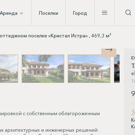
Аренда
Поселки
Город
коттеджном поселке «Кристал Истра» , 469,3 м²
I
Т
«
1
9
анировкой с собственным облагороженным
К
К
ых архитектурных и инженерных решений: