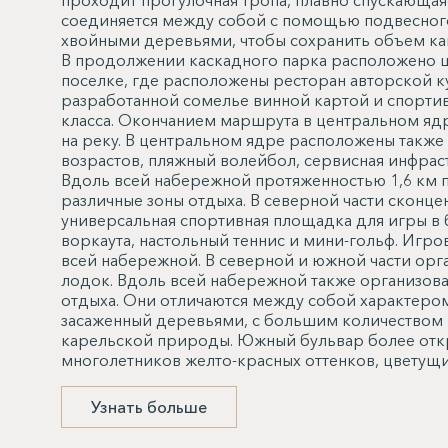
проходит прогулочная тропа, плавно спускающаяс
соединяется между собой с помощью подвесного
хвойными деревьями, чтобы сохранить объем как 
В продолжении каскадного парка расположено це
поселке, где расположены ресторан авторской к
разработанной сомелье винной картой и спорти
класса. Окончанием маршрута в центральном яд
на реку. В центральном ядре расположены такж
возрастов, пляжный волейбол, сервисная инфрас
Вдоль всей набережной протяженностью 1,6 км п
различные зоны отдыха. В северной части сконц
универсальная спортивная площадка для игры в б
воркаута, настольный теннис и мини-гольф. Иг
всей набережной. В северной и южной части ор
лодок. Вдоль всей набережной также организова
отдыха. Они отличаются между собой характером
засаженный деревьями, с большим количеством 
карельской природы. Южный бульвар более отк
многолетников желто-красных оттенков, цветущи
Узнать больше