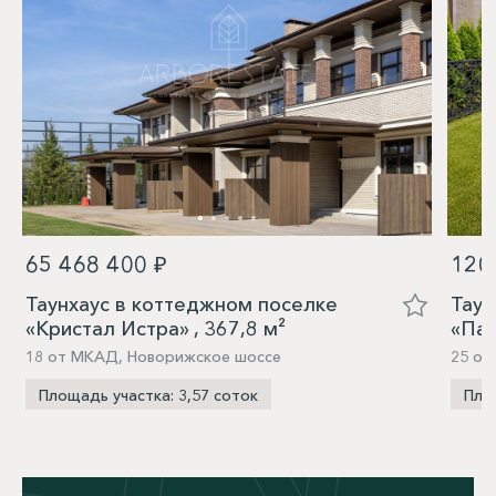
65 468 400 ₽
120
Таунхаус в коттеджном поселке
Таун
«Кристал Истра» , 367,8 м²
«Пар
18 от МКАД, Новорижское шоссе
25 от
Площадь участка: 3,57 соток
Площ