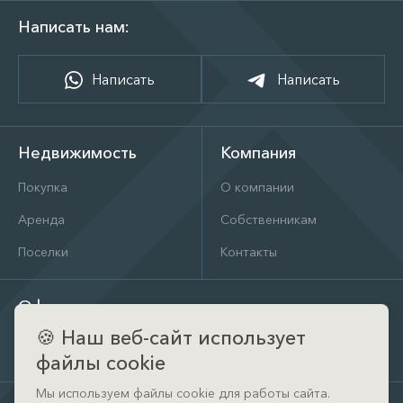
Написать нам:
Написать
Написать
Недвижимость
Компания
Покупка
О компании
Аренда
Собственникам
Поселки
Контакты
Офис
🍪
Наш веб-сайт использует
д. Тимошкино, ул. Архитектора Райта, д. 1 (КП Кристал
Истра)
файлы cookie
Мы используем файлы cookie для работы сайта.