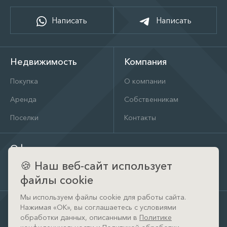
Написать
Написать
Недвижимость
Компания
Покупка
О компании
Аренда
Собственникам
Поселки
Контакты
Офис
🍪
Наш веб-сайт использует
д. Тимошкино, ул. Архитектора Райта, д. 1 (КП Кристал
Истра)
файлы cookie
Мы используем файлы cookie для работы сайта.
Нажимая «ОК», вы соглашаетесь с условиями
обработки данных, описанными в
Политике