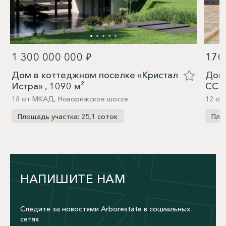
1 300 000 000 ₽
170
Дом в коттеджном поселке «Кристал
Дом 
Истра» , 1090 м²
ССПК
18 от МКАД, Новорижское шоссе
12 от
Площадь участка: 25,1 соток
Пло
НАПИШИТЕ НАМ
Следите за новостями Arborestate в социальных
сетях