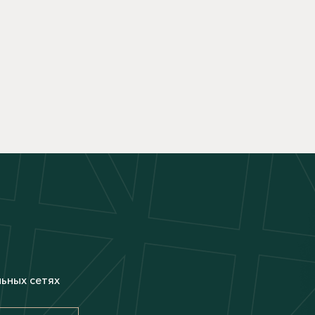
М
льных сетях