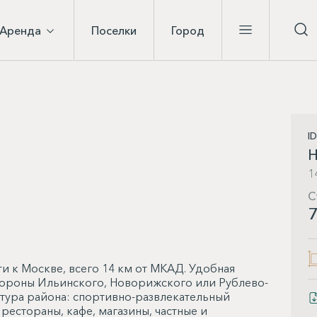
Аренда
Поселки
Город
I
Н
1
С
7
и к Москве, всего 14 км от МКАД. Удобная
стороны Ильинского, Новорижского или Рублево-
тура района: спортивно-развлекательный
естораны, кафе, магазины, частные и