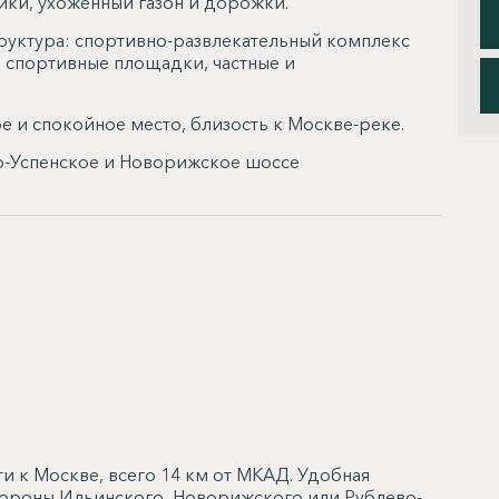
ики, ухоженный газон и дорожки.
руктура: спортивно-развлекательный комплекс
, спортивные площадки, частные и
 и спокойное место, близость к Москве-реке.
во-Успенское и Новорижское шоссе
и к Москве, всего 14 км от МКАД. Удобная
стороны Ильинского, Новорижского или Рублево-