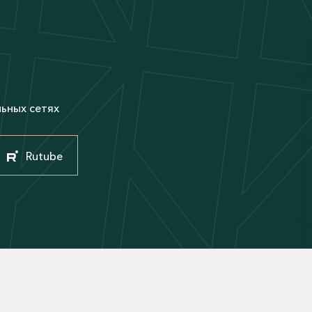
М
льных сетях
Rutube