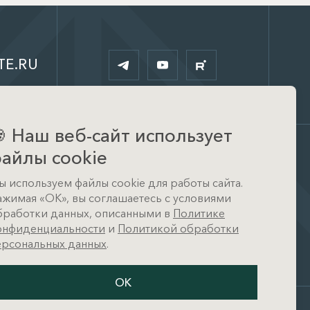
TE.RU

Наш веб-сайт использует
айлы cookie
Офис
ы используем файлы cookie для работы сайта.
д. Тимошкино, ул.
ажимая «ОК», вы соглашаетесь с условиями
Архитектора Райта, д. 1 (КП
Кристал Истра)
бработки данных, описанными в
Политике
онфиденциальности
и
Политикой обработки
ерсональных данных
.
ОК