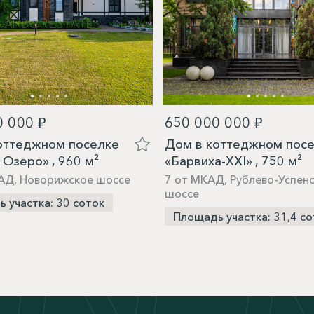
0 000 ₽
650 000 000 ₽
оттеджном поселке
Дом в коттеджном пос
 Озеро» , 960 м²
«Барвиха-XXI» , 750 м²
АД, Новорижское шоссе
7 от МКАД, Рублево-Успен
шоссе
 участка: 30 соток
Площадь участка: 31,4 со