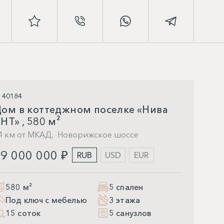
D 40184
ом в коттеджном поселке «Нива
НТ» , 580 м²
4 км от МКАД,
Новорижское шоссе
9 000 000 ₽
RUB
USD
EUR
580 м²
5 спален
Под ключ с мебелью
3 этажа
15 соток
5 санузлов