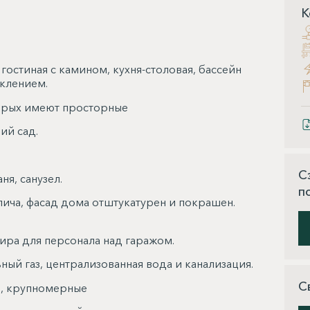
К
, гостиная с камином, кухня-столовая, бассейн
еклением.
оторых имеют просторные
ий сад.
С
я, санузел.
п
пича, фасад дома отштукатурен и покрашен.
ира для персонала над гаражом.
ный газ, централизованная вода и канализация.
С
ю, крупномерные