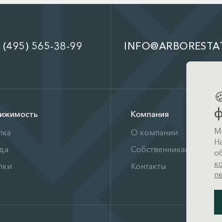
 (495) 565-38-99
INFO@ARBORESTA

ф
ижимость
Компания
М
пка
О компании
Н
да
Собственникам
о
к
лки
Контакты
п