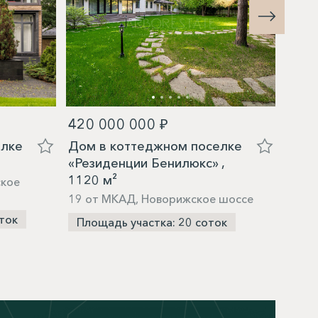
420 000 000 ₽
83 0
елке
Дом в коттеджном поселке
Дом 
«Резиденции Бенилюкс» ,
«Зна
1120 м²
ское
14 о
19 от МКАД, Новорижское шоссе
Пло
ток
Площадь участка: 20 соток