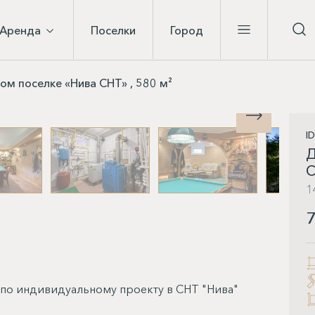
Аренда
Поселки
Город
м поселке «Нива СНТ» , 580 м²
I
Д
С
1
7
по индивидуальному проекту в СНТ "Нива"