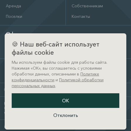
Аренда
Собственникам
Поселки
Контакты
Офис
🍪
Наш веб-сайт использует
д. Тимошкино, ул. Архитектора Райта, д. 1 (КП Кристал
Истра)
файлы cookie
Мы используем файлы cookie для работы сайта.
Нажимая «ОК», вы соглашаетесь с условиями
обработки данных, описанными в
Политике
конфиденциальности
и
Политикой обработки
персональных данных
.
© Arborestate, 2024 – 2026
ОК
Политика конфиденциальности
Согласие на обработку персональных данных
Согласие на получение рекламных сообщений
Отклонить
Разработано в