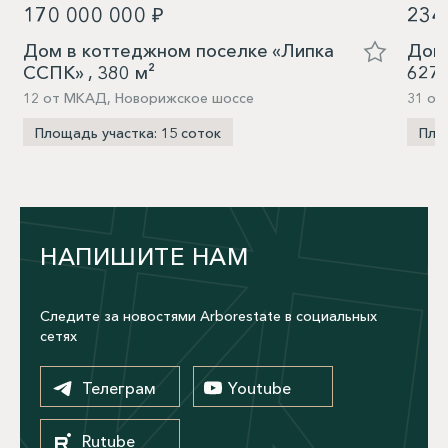
170 000 000 ₽
234
Дом в коттеджном поселке «Липка
Дом 
ССПК» , 380 м²
627,
12 от МКАД, Новорижское шоссе
31 от
Площадь участка: 15 соток
Пло
НАПИШИТЕ НАМ
Следите за новостями Arborestate в социальных
сетях
Телеграм
Youtube
Rutube