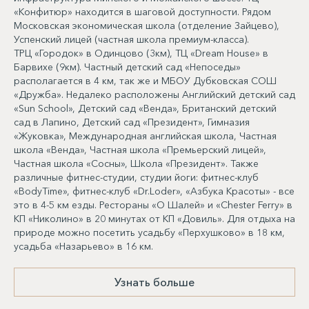
«Конфитюр» находится в шаговой доступности. Рядом
Московская экономическая школа (отделение Зайцево),
Успенский лицей (частная школа премиум-класса).
ТРЦ «Городок» в Одинцово (3км), ТЦ «Dream House» в
Барвихе (9км). Частный детский сад «Непоседы»
располагается в 4 км, так же и МБОУ Дубковская СОШ
«Дружба». Недалеко расположены Английский детский сад
«Sun School», Детский сад «Венда», Британский детский
сад в Лапино, Детский сад «Президент», Гимназия
«Жуковка», Международная английская школа, Частная
школа «Венда», Частная школа «Премьерский лицей»,
Частная школа «Сосны», Школа «Президент». Также
различные фитнес-студии, студии йоги: фитнес-клуб
«BodyTime», фитнес-клуб «Dr.Loder», «Азбука Красоты» - все
это в 4-5 км езды. Рестораны «О Шалей» и «Chester Ferry» в
КП «Николино» в 20 минутах от КП «Довиль». Для отдыха на
природе можно посетить усадьбу «Перхушково» в 18 км,
усадьба «Назарьево» в 16 км.
Узнать больше